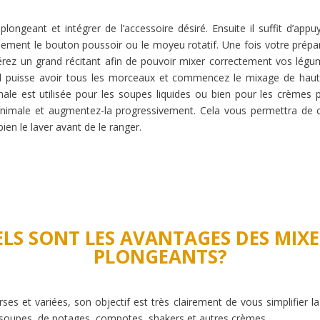
ngeant et intégrer de l’accessoire désiré. Ensuite il suffit d’app
mement le bouton poussoir ou le moyeu rotatif. Une fois votre prépar
érez un grand récitant afin de pouvoir mixer correctement vos légu
u’il puisse avoir tous les morceaux et commencez le mixage de haut
ale est utilisée pour les soupes liquides ou bien pour les crèmes
imale et augmentez-la progressivement. Cela vous permettra de cont
 bien le laver avant de le ranger.
LS SONT LES AVANTAGES DES MIX
PLONGEANTS?
rses et variées, son objectif est très clairement de vous simplifier
e soupes, de potages, compotes, shakers et autres crèmes.