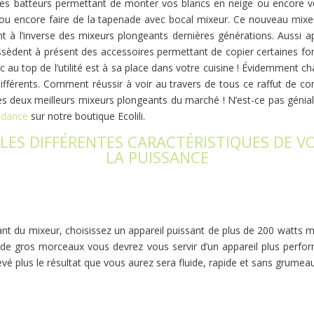
 les batteurs permettant de monter vos blancs en neige ou encore v
s, ou encore faire de la tapenade avec bocal mixeur. Ce nouveau mix
ant à l’inverse des mixeurs plongeants dernières générations. Aussi
ossèdent à présent des accessoires permettant de copier certaines fon
c au top de l’utilité est à sa place dans votre cuisine ! Évidemment 
différents. Comment réussir à voir au travers de tous ce raffut de c
 deux meilleurs mixeurs plongeants du marché ! N’est-ce pas géniale 
endance
sur notre boutique Ecolili.
LES DIFFÉRENTES CARACTÉRISTIQUES DE V
LA PUISSANCE
rtant du mixeur, choisissez un appareil puissant de plus de 200 watts
 de gros morceaux vous devrez vous servir d’un appareil plus perfor
evé plus le résultat que vous aurez sera fluide, rapide et sans grumea