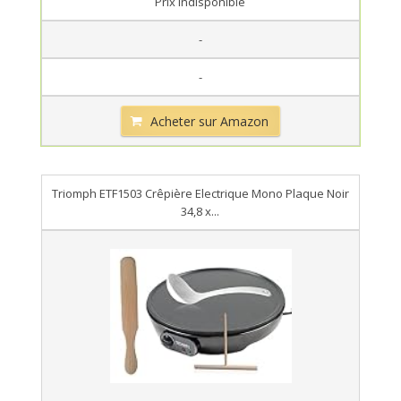
Prix indisponible
-
-
Acheter sur Amazon
Triomph ETF1503 Crêpière Electrique Mono Plaque Noir
34,8 x...