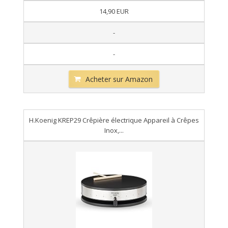
14,90 EUR
-
-
Acheter sur Amazon
H.Koenig KREP29 Crêpière électrique Appareil à Crêpes
Inox,...